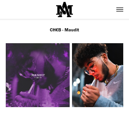
CH€B - Maudit